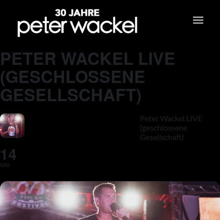
PETER WACKEL LIVE
(GESCHLOSSENE
GESELLSCHAFT)
Peter Wackel LIVE
(geschlossene
Gesellschaft)
14
MAI