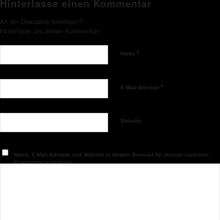
Hinterlasse einen Kommentar
An der Diskussion beteiligen?
Hinterlasse uns deinen Kommentar!
*
Name
*
E-Mail-Adresse
Website
Name, E-Mail-Adresse und Website in diesem Browser für meinen nächsten
Kommentar speichern.