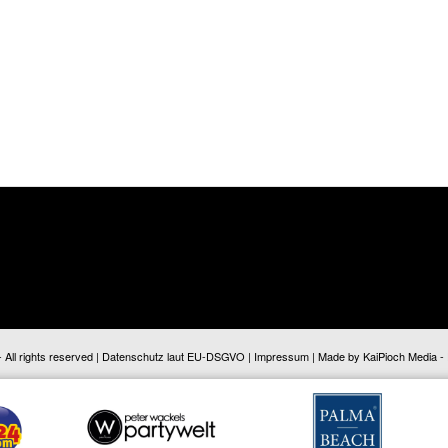
ll rights reserved |
Datenschutz laut EU-DSGVO
|
Impressum
| Made by
KaiPioch Media
-