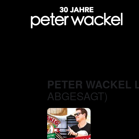
PETER WACKEL L
ABGESAGT)