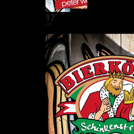
17
JUN