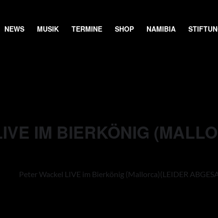
NEWS
MUSIK
TERMINE
SHOP
NAMIBIA
STIFTU
IVE IM BIERKÖNIG (MALL
Peter Wackel LIVE im Bierkönig (Mallorca)
(LEIDER ABGES