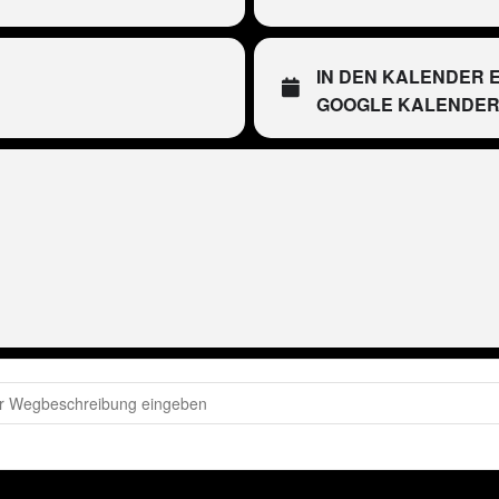
IN DEN KALENDER 
GOOGLE KALENDE
(LEIDER ABGESAGT)
eter Wackel LIVE im Bierkönig (Mallorca)
[wHkA6iF