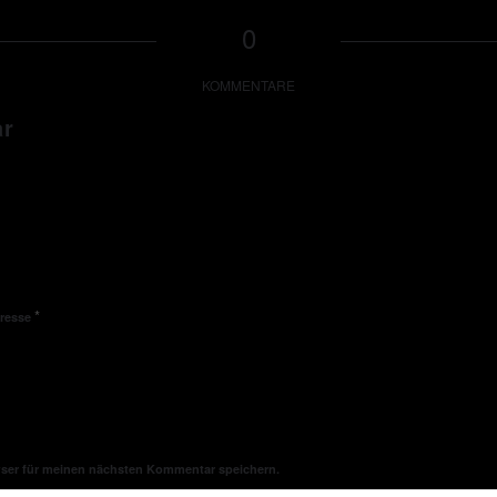
0
KOMMENTARE
ar
*
dresse
wser für meinen nächsten Kommentar speichern.