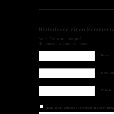
Hinterlasse einen Komment
An der Diskussion beteiligen?
Hinterlasse uns deinen Kommentar!
*
Name
E-Mail-A
Website
Name, E-Mail-Adresse und Website in diesem Bro