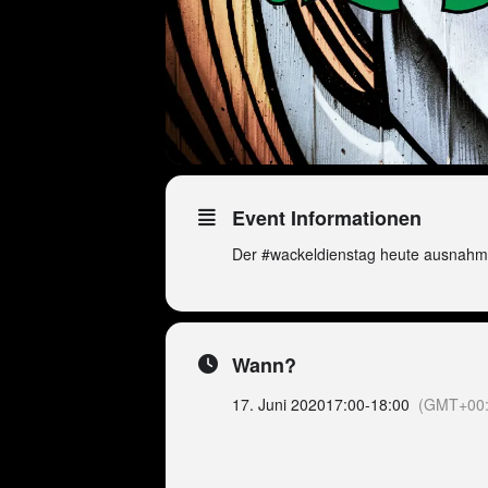
Event Informationen
Der #wackeldienstag heute ausnahm
Wann?
17. Juni 2020
17:00
-
18:00
(GMT+00:
Peter Wackel LIVE in