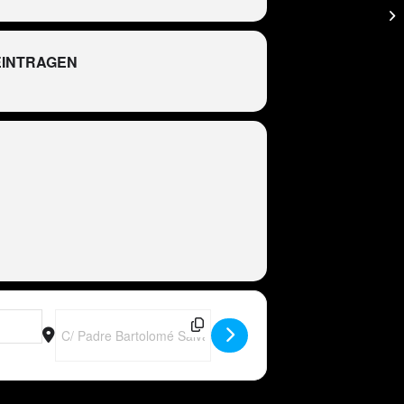
EINTRAGEN
R
bD]
Destination Address - Peter Wackel LIVE im Bierkönig (Mallor