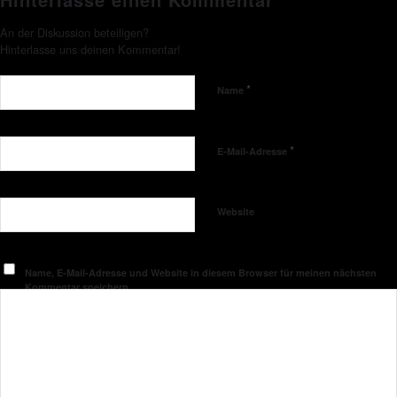
An der Diskussion beteiligen?
Hinterlasse uns deinen Kommentar!
*
Name
*
E-Mail-Adresse
Website
Name, E-Mail-Adresse und Website in diesem Browser für meinen nächsten
Kommentar speichern.