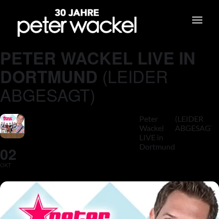
PETER WACKEL LIVE IN
(LEIDER
DORTMUND
ABGESAGT)
Peter
(LEIDER
Wackel
ABGESAGT)
LIVE in
Dortmund
02
OKT