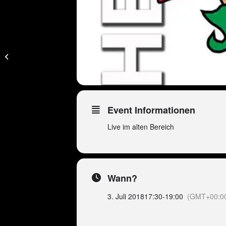
Peter Wackel Golf
Trophy – Geschlossene
Veranstaltung!
Event Informationen
Live im alten Bereich
Wann?
3. Juli 2018
17:30
-
19:00
(GMT+00:0