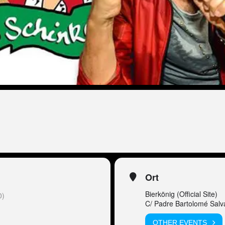
Ort
Bierkönig (Official Site)
0)
C/ Padre Bartolomé Salv
OTHER EVENTS