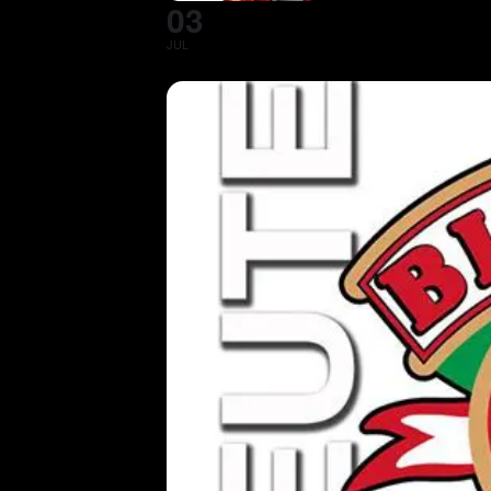
03
JUL