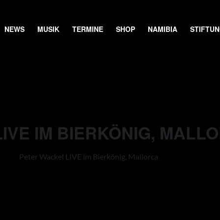
NEWS
MUSIK
TERMINE
SHOP
NAMIBIA
STIFTU
IVE IM BIERKÖNIG, MALL
Peter Wackel LIVE im Bierkönig, Mallorca