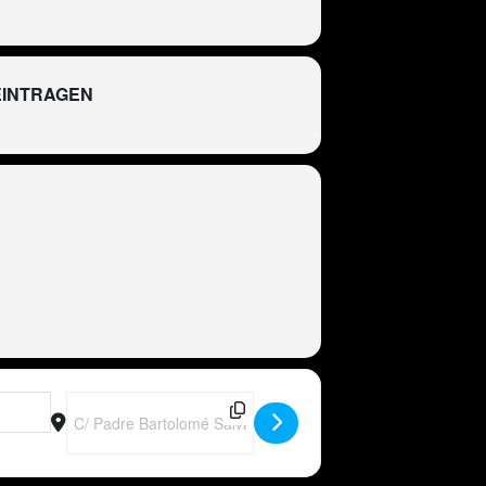
EINTRAGEN
R
Destination Address - Peter Wackel LIVE im Bierkönig, Mallor