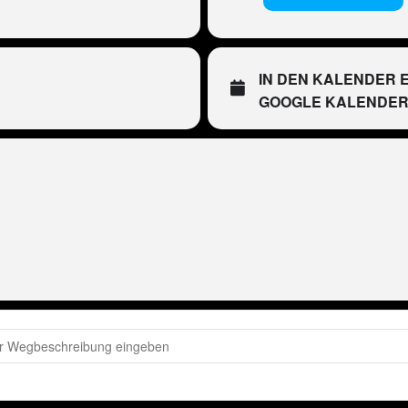
IN DEN KALENDER 
GOOGLE KALENDE
ter Wackel LIVE im Bierkönig, Mallorca [2j951qUbe]