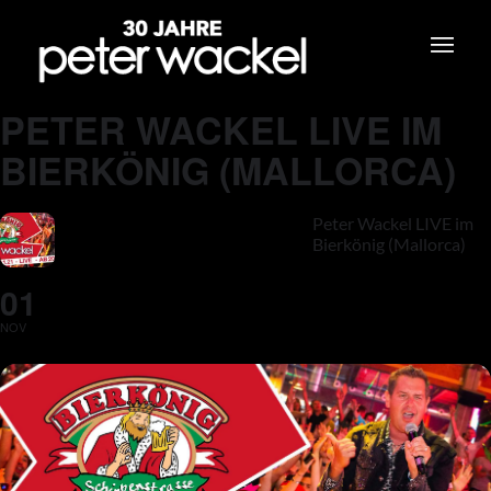
PETER WACKEL LIVE IM
BIERKÖNIG (MALLORCA)
Peter Wackel LIVE im
Bierkönig (Mallorca)
01
NOV