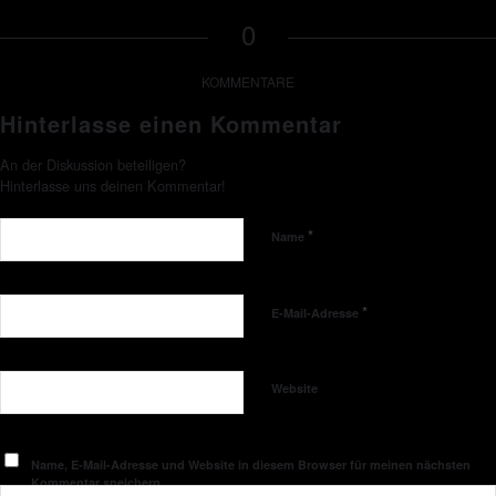
0
KOMMENTARE
Hinterlasse einen Kommentar
An der Diskussion beteiligen?
Hinterlasse uns deinen Kommentar!
*
Name
*
E-Mail-Adresse
Website
Name, E-Mail-Adresse und Website in diesem Browser für meinen nächsten
Kommentar speichern.