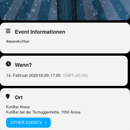
Event Informationen
#wearekuhbar
Wann?
14. Februar 2020
16:00
-
17:00
(GMT+00:00)
Ort
KuhBar Arosa
KuhBar bei der Tschuggenhütte, 7050 Arosa
OTHER EVENTS