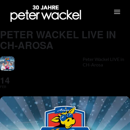
PETER WACKEL LIVE IN
CH-AROSA
Peter Wackel LIVE in
CH-Arosa
14
FEB