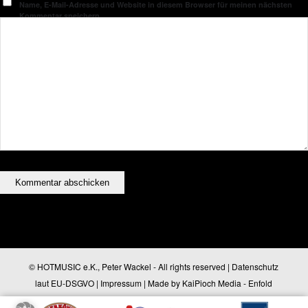
Name, E-Mail-Adresse und Website in diesem Browser für meinen nächsten
Kommentar speichern.
© HOTMUSIC e.K., Peter Wackel - All rights reserved |
Datenschutz
laut EU-DSGVO
|
Impressum
| Made by
KaiPioch Media
-
Enfold
WordPress Theme by Kriesi