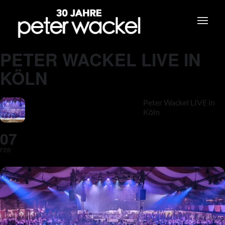
PETER WACKEL LIVE IN
KÖLN
Peter Wackel LIVE in
Köln
07
FEB