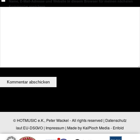
Name, E-Mail-Adresse und Website in diesem Browser für meinen nächsten
Kommentar speichern.
© HOTMUSIC e.K., Peter Wackel - All rights reserved |
Datenschutz
laut EU-DSGVO
|
Impressum
| Made by
KaiPioch Media
-
Enfold
WordPress Theme by Kriesi