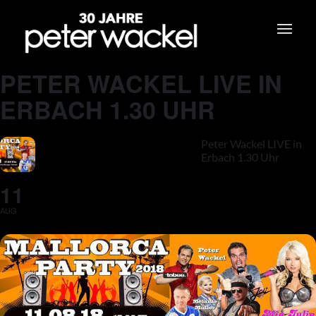
PETER WACKEL LIVE IN
ERBACH 1.30 UHR
Peter Wackel LIVE in
Erbach 1.30 Uhr
11
AUG