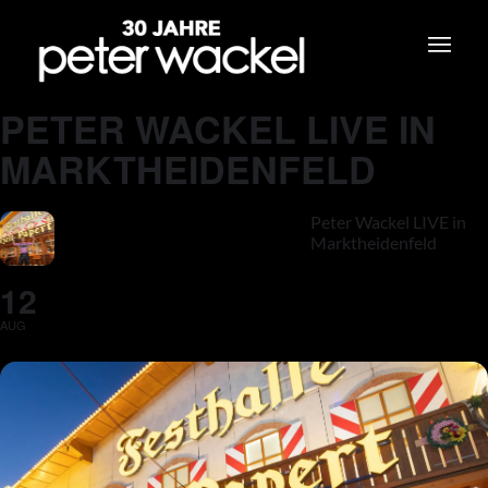
PETER WACKEL LIVE IN
MARKTHEIDENFELD
Peter Wackel LIVE in
Marktheidenfeld
12
AUG