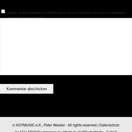
Name, E-Mail-Adresse und Website in diesem Browser für meinen nächsten
Kommentar speichern.
© HOTMUSIC e.K., Peter Wackel - All rights reserved |
Datenschutz
laut EU-DSGVO
|
Impressum
| Made by
KaiPioch Media
-
Enfold