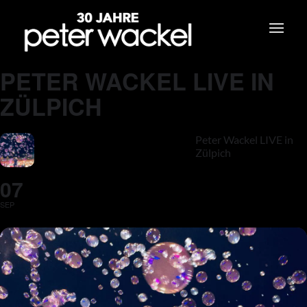
PETER WACKEL LIVE IN
ZÜLPICH
Peter Wackel LIVE in
Zülpich
07
SEP