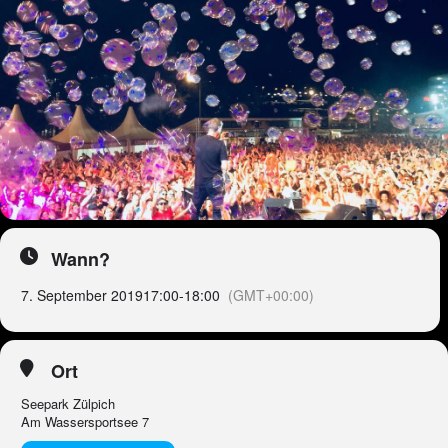
Wann?
7. September 2019
17:00
-
18:00
(GMT+00:00)
Ort
Seepark Zülpich
Am Wassersportsee 7