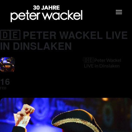
🇩🇪 PETER WACKEL LIVE
IN DINSLAKEN
🇩🇪 Peter Wackel
LIVE in Dinslaken
16
FEB