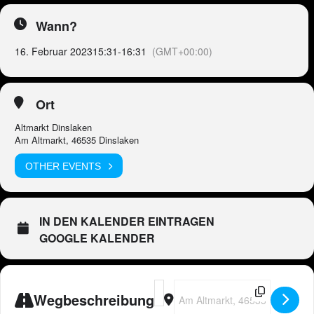
Wann?
16. Februar 2023
15:31
-
16:31
(GMT+00:00)
Ort
Altmarkt Dinslaken
Am Altmarkt, 46535 Dinslaken
OTHER EVENTS
IN DEN KALENDER EINTRAGEN
GOOGLE KALENDER
Address - 🇩🇪 Peter Wackel LIVE in
Destination Address - 🇩🇪 Pete
Wegbeschreibung