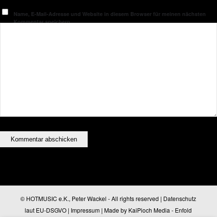
Name, E-Mail-Adresse und Website in diesem Browser für meinen nächsten
Kommentar speichern.
© HOTMUSIC e.K., Peter Wackel - All rights reserved |
Datenschutz
laut EU-DSGVO
|
Impressum
| Made by
KaiPioch Media
-
Enfold